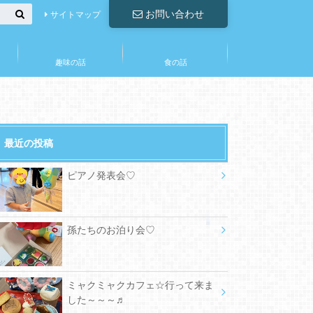
お問い合わせ
サイトマップ
趣味の話
食の話
最近の投稿
ピアノ発表会♡
孫たちのお泊り会♡
ミャクミャクカフェ☆行って来ま
した～～～♬