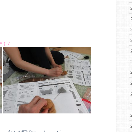
＾）/
・・なんか変です～（－－；）。。。