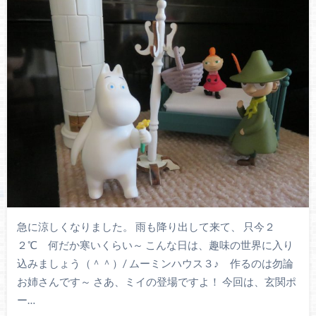
急に涼しくなりました。 雨も降り出して来て、 只今２
２℃ 何だか寒いくらい～ こんな日は、趣味の世界に入り
込みましょう（＾＾）/ ムーミンハウス３♪ 作るのは勿論
お姉さんです～ さあ、ミイの登場ですよ！ 今回は、玄関ポ
ー…