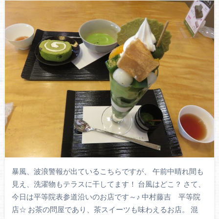
暴風、波浪警報が出ているこちらですが、 午前中晴れ間も
見え、洗濯物もテラスに干してます！ 台風はどこ？ さて、
今日は平等院表参道沿いのお店です～♪ 中村藤吉 平等院
店☆ お茶の問屋であり、茶スイーツも味わえるお店。 混