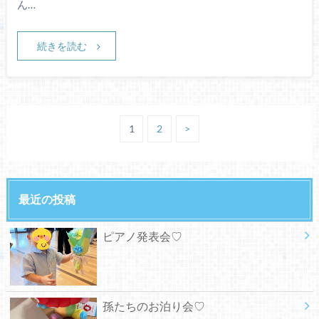
ん…
続きを読む
1
2
>
最近の投稿
ピアノ発表会♡
孫たちのお泊り会♡