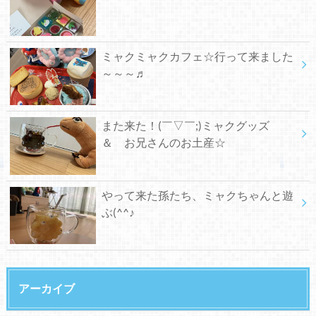
ミャクミャクカフェ☆行って来ました
～～～♬
また来た！(￣▽￣;)ミャクグッズ
＆ お兄さんのお土産☆
やって来た孫たち、ミャクちゃんと遊
ぶ(^^♪
アーカイブ