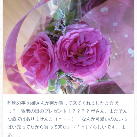
昨晩の事 お姉さんが何か買って来てくれましたよ☆ え
っ？ 敬老の日のプレゼント！？？？？ 母さん、まだそん
な歳ではありませんよ（＊－－） 「なんか可愛いのんいっ
ぱい売ってたから買って来た」（＾＾）/ らしいです。 ま
あ、…