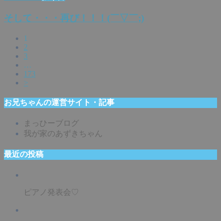
そして・・・再び！！！(￣▽￣;)
1
2
3
…
173
>
お兄ちゃんの運営サイト・記事
まっひーブログ
我が家のあずきちゃん
最近の投稿
ピアノ発表会♡