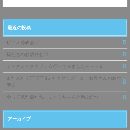
最近の投稿
ピアノ発表会♡
孫たちのお泊り会♡
ミャクミャクカフェ☆行って来ました～～～♬
また来た！(￣▽￣;)ミャクグッズ ＆ お兄さんのお土
産☆
やって来た孫たち、ミャクちゃんと遊ぶ(^^♪
アーカイブ