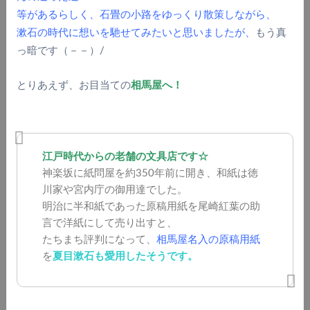
等があるらしく、石畳の小路をゆっくり散策しながら、
漱石の時代に想いを馳せてみたいと思いましたが、
もう真
っ暗です（－－）/
とりあえず、お目当ての
相馬屋へ！
江戸時代からの老舗の文具店です☆
神楽坂に紙問屋を約350年前に開き、和紙は徳
川家や宮内庁の御用達でした。
明治に半和紙であった原稿用紙を尾崎紅葉の助
言で洋紙にして売り出すと、
たちまち評判になって、
相馬屋名入の原稿用紙
を
夏目漱石も愛用したそうです。