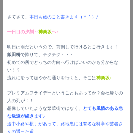
さてさて、
本日も旅のこと書きます（＾＾）/
一日目の夕刻～
神楽坂
へ♪
明日は雨だというので、前倒しで行けるとこ行きます！
飯田橋
で降りて、テクテク・・・
初めての所でどっちの方向へ行けばいいのかも分からな
い！？
流れに沿って賑やかな通りを行くと、そこは
神楽坂♪
プレミアムフライデーということもあってか？会社帰りの
人の列が！！
想像していたような繁華街ではなく、
とても風情のある急
な坂道が続きます♪
途中小路や横丁があって、路地裏には有名な料亭や芸者さ
んの通った道