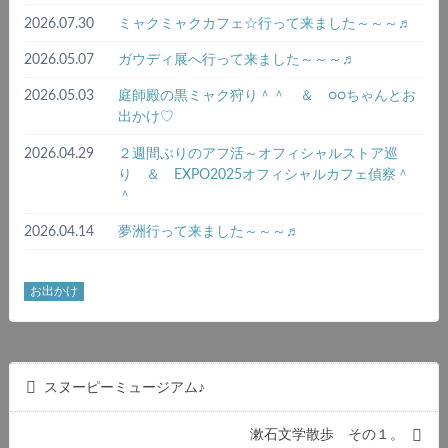
2026.07.30
ミャクミャクカフェ☆行って来ました～～～♬
2026.05.07
ガウディ展へ行って来ました～～～♬
2026.05.03
庭師殿の黒ミャク狩り＾＾ ＆ ○○ちゃんとお
出かけ♡
2026.04.29
２週間ぶりのアフ活～オフィシャルストア巡
り ＆ EXPO2025オフィシャルカフェ偵察＾
＾
2026.04.14
夢洲行って来ました～～～♬
お出かけ
スヌーピーミュージアム♪
漱石文学散歩 その１。