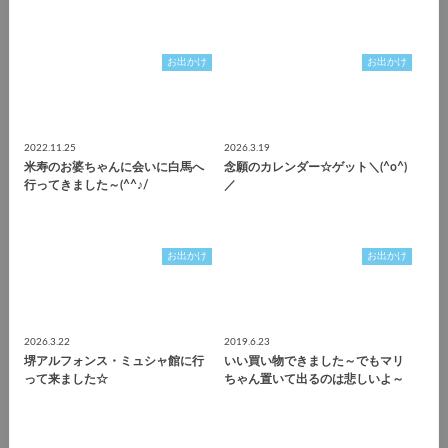
お出かけ
お出かけ
2022.11.25
2026.3.19
米寿のお婆ちゃんに会いに白馬へ
念願のカレンダー☆ゲット＼(^o^)
行ってきました～(^^♪/
／
お出かけ
お出かけ
2026.3.22
2019.6.23
堺アルフォンス・ミュシャ館に行
いい買い物できました～でもマリ
って来ました☆
ちゃん置いて出るのは悲しいよ～