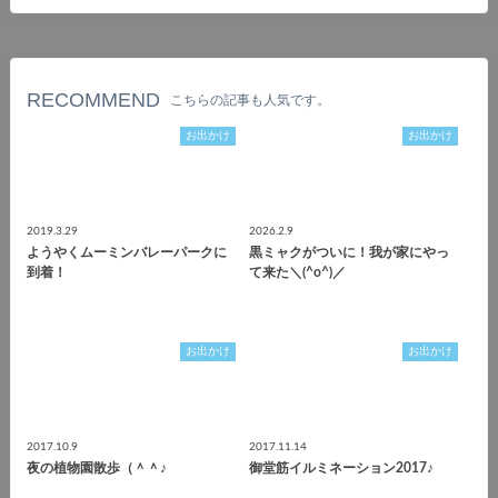
RECOMMEND
こちらの記事も人気です。
お出かけ
お出かけ
2019.3.29
2026.2.9
ようやくムーミンバレーパークに
黒ミャクがついに！我が家にやっ
到着！
て来た＼(^o^)／
お出かけ
お出かけ
2017.10.9
2017.11.14
夜の植物園散歩（＾＾♪
御堂筋イルミネーション2017♪