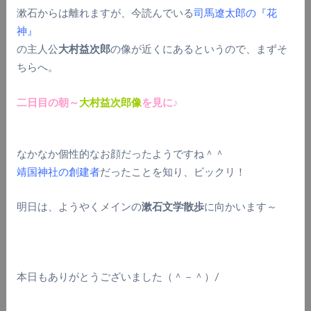
漱石からは離れますが、今読んでいる
司馬遼太郎の『花
神』
の主人公
大村益次郎
の像が近くにあるというので、まずそ
ちらへ。
二日目の朝～
大村益次郎像
を見に♪
なかなか個性的なお顔だったようですね＾＾
靖国神社の創建者
だったことを知り、ビックリ！
明日は、ようやくメインの
漱石文学散歩
に向かいます～
本日もありがとうございました（＾－＾）/