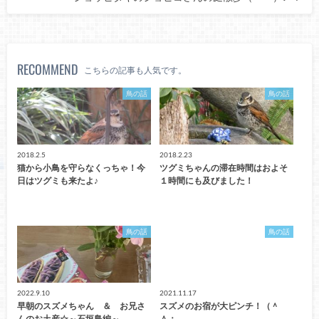
RECOMMEND
こちらの記事も人気です。
鳥の話
鳥の話
2018.2.5
2018.2.23
猫から小鳥を守らなくっちゃ！今
ツグミちゃんの滞在時間はおよそ
日はツグミも来たよ♪
１時間にも及びました！
鳥の話
鳥の話
2022.9.10
2021.11.17
早朝のスズメちゃん ＆ お兄さ
スズメのお宿が大ピンチ！（＾
んのお土産☆～石垣島編～
＾；