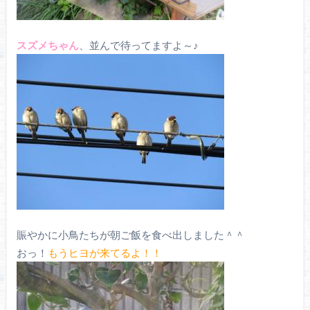
スズメちゃん
、並んで待ってますよ～♪
賑やかに小鳥たちが朝ご飯を食べ出しました＾＾
おっ！
もうヒヨが来てるよ！！