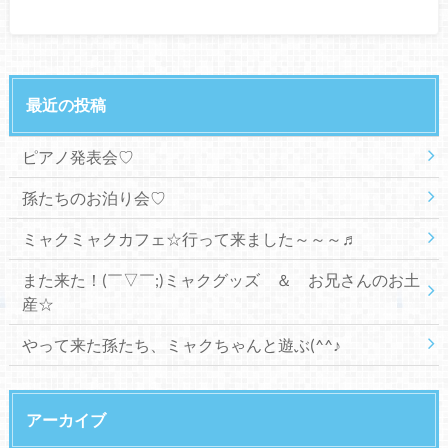
最近の投稿
ピアノ発表会♡
孫たちのお泊り会♡
ミャクミャクカフェ☆行って来ました～～～♬
また来た！(￣▽￣;)ミャクグッズ ＆ お兄さんのお土
産☆
やって来た孫たち、ミャクちゃんと遊ぶ(^^♪
アーカイブ