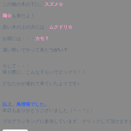
この梅の木の下に、
スズメ☆
鳩☆
も来たよ！
高い木の上の方には、
ムクドリ☆
お堀には・・・
カモ？
凄い勢いでやって来た
つがい？
そして・・・
帰り際に、こんな子もいてビックリ！！
どなたかが連れて来ていたようです♪
以上、鳥情報でした。
本日もありがとうございました（＾－＾）/
ブログランキングに参加しています、クリックして頂けます