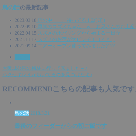
鳥の話
の最新記事
2023.03.18
雨の中、、、待ってる！Σ(ﾟДﾟ)
2022.09.10
早朝のスズメちゃん ＆ お兄さんのお土産
2022.04.15
スズメのホバリングから始まる一日☆
2021.11.17
スズメのお宿が大ピンチ！（＾＾；
2021.09.14
エアーオーブン使ってみました(^^)/
鳥の話
大阪城公園の梅林に行って来ました～♪
ハクセキレイが歩いてるのを見つけたよ♪
RECOMMEND
こちらの記事も人気です
鳥の話
2018.3.31
最後のフィーダーからの朝ご飯です