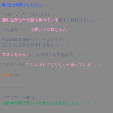
昨日は大雨でしたのに・・・
予想に反して、何度も何度も
濡れながら一生懸命食べている
様子に釘付けでした＾＾
水も滴る・・・
可愛いメジロちゃん♪
椿の花の蜜を吸っていたようですが、
写真にはなかなか撮れません（－－）
スズメちゃん♪
は、金木犀の木で雨宿りしつつ・・・
この子たちも
びしょ濡れになりながら食べていました♪
ヒヨ
もね！
＊＊＊＊＊
さてさて、一昨日
大阪城公園で見つけた鳥たちを紹介します（＾＾）/