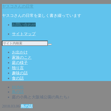
ヤスコさんの日常
ヤスコさんの日常を楽しく書き綴っています
お問い合わせ
サイトマップ
お出かけ
家族のこと
庭の様子
独り言
趣味の話
食の話
HOME
鳥の話
庭の小鳥と大阪城公園の鳥たち♪
2018.03.06
鳥の話