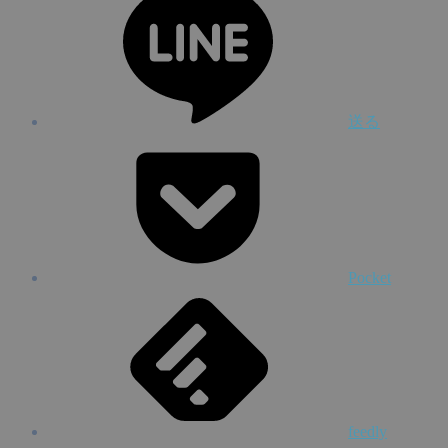
送る
Pocket
feedly