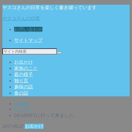
ヤスコさんの日常を楽しく書き綴っています
ヤスコさんの日常
お問い合わせ
サイトマップ
お出かけ
家族のこと
庭の様子
独り言
趣味の話
食の話
HOME
お出かけ
DEARPETに行って来ました。
2017.09.27
お出かけ