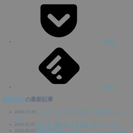
Pocket
feedly
お出かけ
の最新記事
2026.07.30
ミャクミャクカフェ☆行って来ました～～
～♬
2026.05.07
ガウディ展へ行って来ました～～～♬
2026.05.03
庭師殿の黒ミャク狩り＾＾ ＆ ○○ちゃん