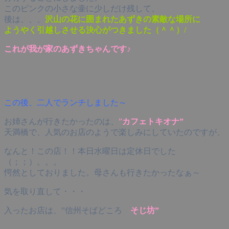
このピンクの小さな壷に少しだけ残して、
後は、、、
沢山の花に囲まれたあずきの素敵な場所に
ようやく引越しさせる決心がつきました（＾＾）/
これが我が家のあずきちゃんです♪
この後、二人でランチしました～
お姉さんが行きたかったのは、
”
カフェトキオナ”
天満橋で、人気のお店のようで楽しみにしていたのですが、
なんと！この店！！本日水曜日は定休日でした
（；；）。。。
愕然としておりました。母さんも行きたかったなぁ～
気を取り直して・・・
入ったお店は、”信州そばどころ
そじ坊”