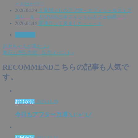
とお出かけ♡
2026.04.29
２週間ぶりのアフ活～オフィシャルストア
巡り ＆ EXPO2025オフィシャルカフェ偵察＾＾
2026.04.14
夢洲行って来ました～～～♬
お出かけ
お兄ちゃんが来たよ♪
漱石山房記念館 記念イベント♪
RECOMMEND
こちらの記事も人気で
す。
お出かけ
2025.11.29
今日もアフター万博＼(^o^)／
お出かけ
2024.12.14