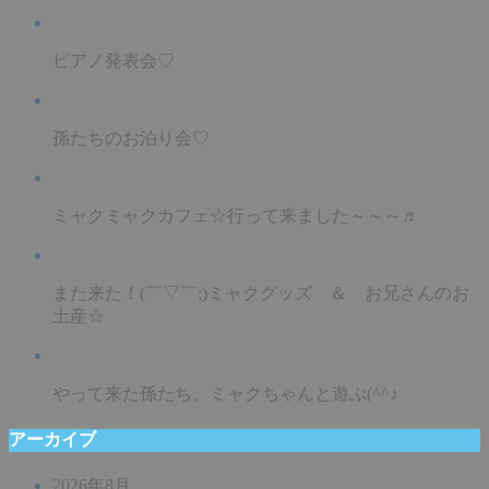
ピアノ発表会♡
孫たちのお泊り会♡
ミャクミャクカフェ☆行って来ました～～～♬
また来た！(￣▽￣;)ミャクグッズ ＆ お兄さんのお
土産☆
やって来た孫たち、ミャクちゃんと遊ぶ(^^♪
アーカイブ
2026年8月