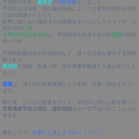
平等院の中央、
鳳凰堂
の
内部拝観
もしました。
平等院は1052年、関白藤原頼通によって父道長の別荘を寺院
に改め創建されました。
経典に描かれた極楽浄土の宮殿をモデルにしたそうです。お
堂中央の
仏像
本尊阿弥陀如来坐像
は、平安時代を代表する仏師
定朝
の現存
唯一の作。
平等院創建以前の平安彫刻など、様々な宝物を展示する博物
館である
鳳翔館
の梵鐘、鳳凰一対、雲中供養菩薩像２６躯は見ごたえ
あり！
庭園
は、浄土式の借景庭園として史跡・名勝に指定されてい
ます。
帰り道、こちらの参道を行くと、宇治川に浮かぶ島を通って
世界遺産宇治上神社
、
源氏物語ミュージアム
へ行くことが出
来ます。
疲れたので、
お茶にしましょうか～（＾＾）/