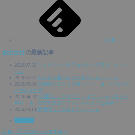
feedly
お出かけ
の最新記事
2026.07.30
ミャクミャクカフェ☆行って来ました～～
～♬
2026.05.07
ガウディ展へ行って来ました～～～♬
2026.05.03
庭師殿の黒ミャク狩り＾＾ ＆ ○○ちゃん
とお出かけ♡
2026.04.29
２週間ぶりのアフ活～オフィシャルストア
巡り ＆ EXPO2025オフィシャルカフェ偵察＾＾
2026.04.14
夢洲行って来ました～～～♬
お出かけ
京都 宇治の旅♪～たま木亭～