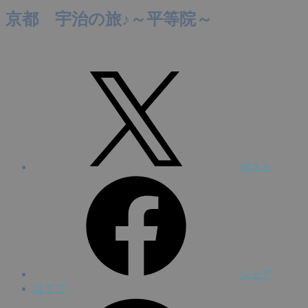
京都 宇治の旅♪～平等院～
ポスト
シェア
はてブ