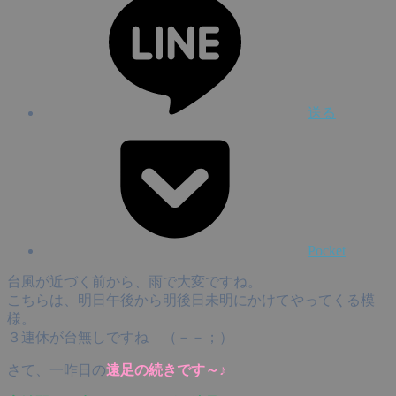
送る
Pocket
台風が近づく前から、雨で大変ですね。
こちらは、明日午後から明後日未明にかけてやってくる模
様。
３連休が台無しですね （－－；）
さて、一昨日の
遠足の続きです～♪