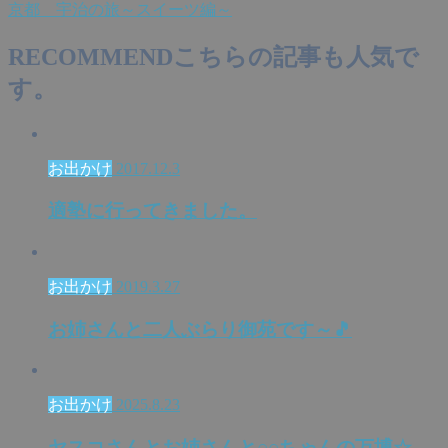
京都 宇治の旅～スイーツ編～
RECOMMEND
こちらの記事も人気で
す。
お出かけ
2017.12.3
適塾に行ってきました。
お出かけ
2019.3.27
お姉さんと二人ぶらり御苑です～🎵
お出かけ
2025.8.23
ヤスコさんとお姉さんと○○ちゃんの万博☆