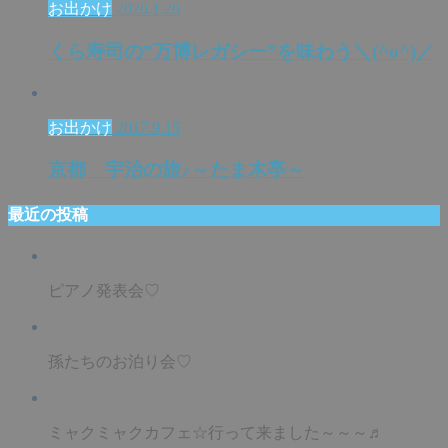
お出かけ
2026.1.26
くら寿司の”万博レガシー”を味わう＼(^o^)／
お出かけ
2017.9.15
京都 宇治の旅♪～たま木亭～
最近の投稿
ピアノ発表会♡
孫たちのお泊り会♡
ミャクミャクカフェ☆行って来ました～～～♬