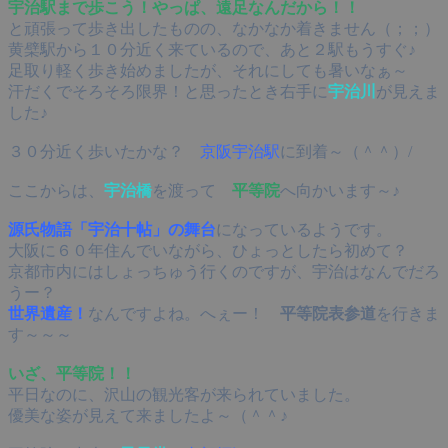
宇治駅まで歩こう！やっぱ、遠足なんだから！！
と頑張って歩き出したものの、なかなか着きません（；；）
黄檗駅から１０分近く来ているので、あと２駅もうすぐ♪
足取り軽く歩き始めましたが、それにしても暑いなぁ～
汗だくでそろそろ限界！と思ったとき右手に
宇治川
が見えま
した♪
３０分近く歩いたかな？
京阪宇治駅
に到着～（＾＾）/
ここからは、
宇治橋
を渡って
平等院
へ向かいます～♪
源氏物語「宇治十帖」の舞台
になっているようです。
大阪に６０年住んでいながら、ひょっとしたら初めて？
京都市内にはしょっちゅう行くのですが、宇治はなんでだろ
うー？
世界遺産！
なんですよね。へぇー！
平等院表参道
を行きま
す～～～
いざ、平等院！！
平日なのに、沢山の観光客が来られていました。
優美な姿が見えて来ましたよ～（＾＾♪