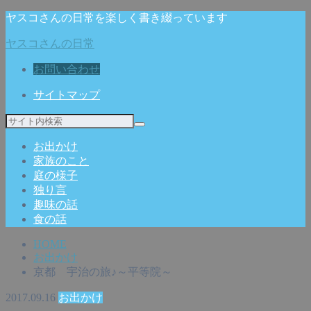
ヤスコさんの日常を楽しく書き綴っています
ヤスコさんの日常
お問い合わせ
サイトマップ
お出かけ
家族のこと
庭の様子
独り言
趣味の話
食の話
HOME
お出かけ
京都 宇治の旅♪～平等院～
2017.09.16
お出かけ