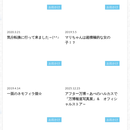
お出かけ
お出かけ
2020.3.21
2019.5.5
気分転換に行って来ました～(^^♪
マリちゃんは超積極的な女の
子！？
お出かけ
お出かけ
2019.4.14
2025.12.23
一面のネモフィラ畑☆
アフター万博～あべのハルカスで
「万博報道写真展」＆ オフィシ
ャルストア～
お出かけ
お出かけ