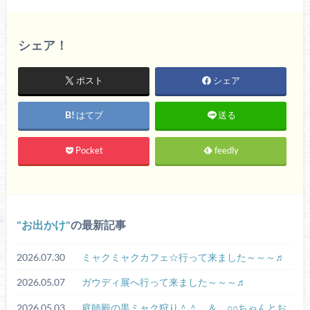
シェア！
ポスト
シェア
はてブ
送る
Pocket
feedly
お出かけ
の最新記事
2026.07.30
ミャクミャクカフェ☆行って来ました～～～♬
2026.05.07
ガウディ展へ行って来ました～～～♬
2026.05.03
庭師殿の黒ミャク狩り＾＾ ＆ ○○ちゃんとお