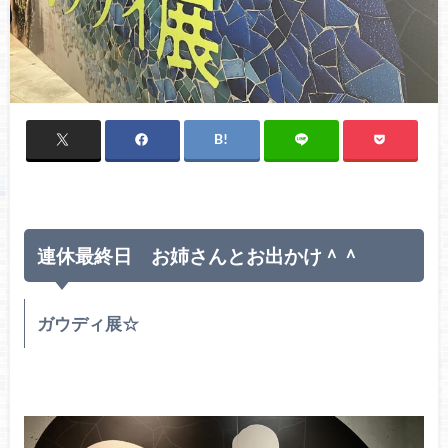
連休最終日 お姉さんとお出かけ＾＾
ガウディ展☆