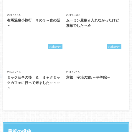
2017.5.16
2019.3.30
有馬温泉小旅行 その３～食の話
ムーミン屋敷☆入れなかったけど
～
素敵でした～🎶
お出かけ
お出かけ
2026.2.18
2017.9.16
ミャク活その後 ＆ ミャクミャ
京都 宇治の旅♪～平等院～
クカフェに行って来ました～～～
♬
最近の投稿