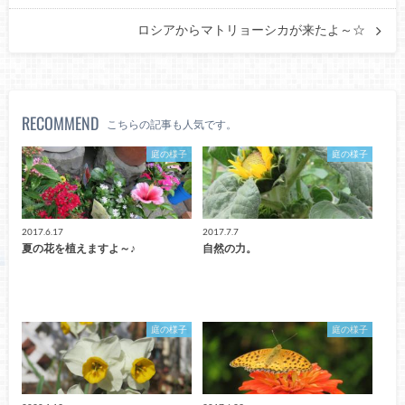
ロシアからマトリョーシカが来たよ～☆
RECOMMEND
こちらの記事も人気です。
庭の様子
庭の様子
2017.6.17
2017.7.7
夏の花を植えますよ～♪
自然の力。
庭の様子
庭の様子