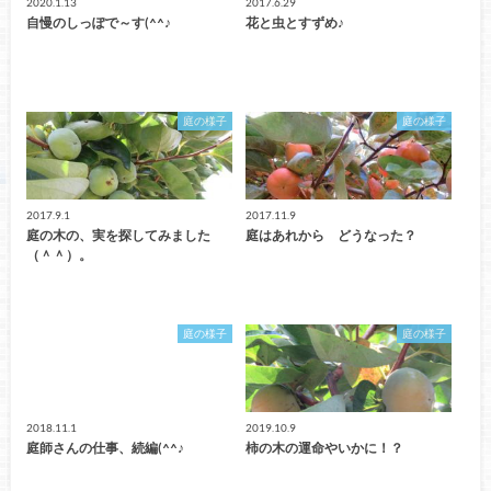
2020.1.13
2017.6.29
自慢のしっぽで～す(^^♪
花と虫とすずめ♪
庭の様子
庭の様子
2017.9.1
2017.11.9
庭の木の、実を探してみました
庭はあれから どうなった？
（＾＾）。
庭の様子
庭の様子
2018.11.1
2019.10.9
庭師さんの仕事、続編(^^♪
柿の木の運命やいかに！？