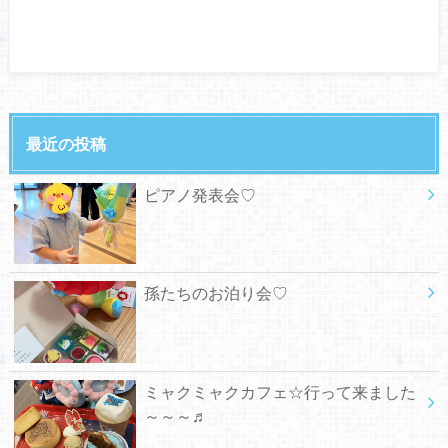
最近の投稿
ピアノ発表会♡
孫たちのお泊り会♡
ミャクミャクカフェ☆行って来ました
～～～♬