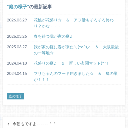
庭の様子
の最新記事
2026.03.29
花桃が花盛り☆ ＆ アフ活もそろそろ終わ
り？かな・・・
2026.03.26
春を待つ我が家の庭♬
2025.03.27
我が家の庭に春が来た＼(^o^)／ ＆ 大阪最後
の一等地☆
2024.04.18
花盛りの庭♫ ＆ 新しい玄関マット(^^♪
2024.04.16
マリちゃんのフード届きました☆ ＆ 鳥の巣
が！！！
庭の様子
今朝もですよ～～～＾＾