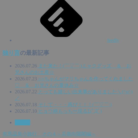
feedly
独り言
の最新記事
2026.07.26
また来た！(￣▽￣;)ミャクグッズ ＆ お
兄さんのお土産☆
2026.07.23
○○ちゃんがマリちゃんを作ってくれました
♡ ＆ お兄さんの夏休み☆
2026.07.22
とっても嬉しい出来事がありました＼(^o^)
／
2026.07.18
そして・・・再び！！！(￣▽￣;)
2026.07.10
ヒョウ柄もっちー現るΣ(ﾟДﾟ)
独り言
有馬温泉小旅行 その４～兵衛向陽閣編～