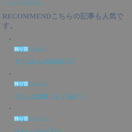
ハンカチの木の話。
RECOMMEND
こちらの記事も人気で
す。
独り言
2024.8.3
ヤスコさんの休息日♡♡
独り言
2022.12.8
ビストロ故障！Σ(ﾟдﾟlll)ｶﾞｰﾝ
独り言
2017.12.15
かわいいテーブル♪