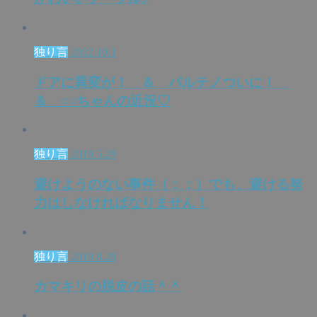
独り言
2022.10.1
ドアに異変が！ ＆ パルテノついに！
＆ ○○ちゃんの近況♡
独り言
2019.5.29
避けようのない事件（；；）でも、避ける努
力はしなければなりません！
独り言
2019.8.26
カマキリの脱皮の話＾＾