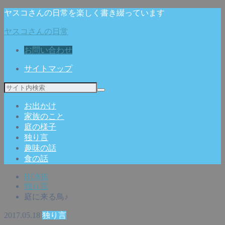
ヤスコさんの日常を楽しく書き綴っています
ヤスコさんの日常
お問い合わせ
サイトマップ
お出かけ
家族のこと
庭の様子
独り言
趣味の話
食の話
HOME
独り言
庭に来る鳥♪
2017.05.18
独り言