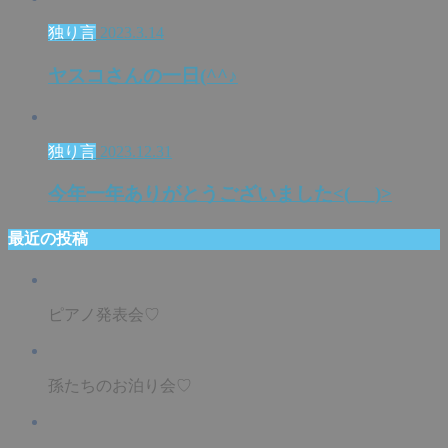
独り言
2023.3.14
ヤスコさんの一日(^^♪
独り言
2023.12.31
今年一年ありがとうございました<(_ _)>
最近の投稿
ピアノ発表会♡
孫たちのお泊り会♡