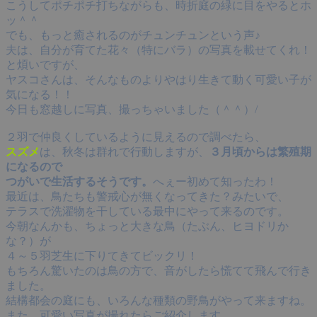
こうしてポチポチ打ちながらも、時折庭の緑に目をやるとホ
ッ＾＾
でも、もっと癒されるのがチュンチュンという声♪
夫は、自分が育てた花々（特にバラ）の写真を載せてくれ！
と煩いですが、
ヤスコさんは、そんなものよりやはり生きて動く可愛い子が
気になる！！
今日も窓越しに写真、撮っちゃいました（＾＾）/
２羽で仲良くしているように見えるので調べたら、
スズメ
は、秋冬は群れで行動しますが、
３月頃からは繁殖期
になるので
つがいで生活するそうです。
へぇー初めて知ったわ！
最近は、鳥たちも警戒心が無くなってきた？みたいで、
テラスで洗濯物を干している最中にやって来るのです。
今朝なんかも、ちょっと大きな鳥（たぶん、ヒヨドリか
な？）が
４～５羽芝生に下りてきてビックリ！
もちろん驚いたのは鳥の方で、音がしたら慌てて飛んで行き
ました。
結構都会の庭にも、いろんな種類の野鳥がやって来ますね。
また、可愛い写真が撮れたらご紹介します。