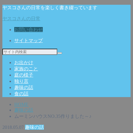
ヤスコさんの日常を楽しく書き綴っています
ヤスコさんの日常
お問い合わせ
サイトマップ
お出かけ
家族のこと
庭の様子
独り言
趣味の話
食の話
HOME
趣味の話
ムーミンハウスNO.35作りました～♪
2018.05.07
趣味の話