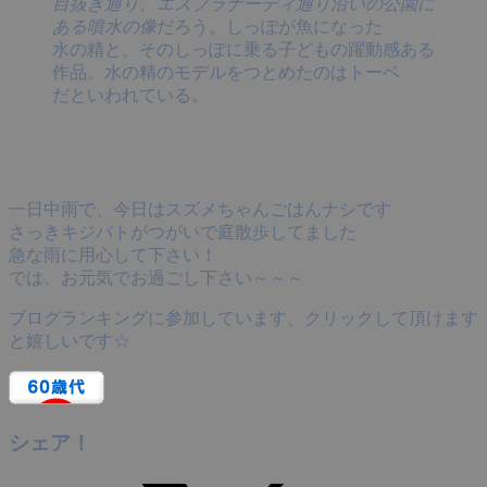
目抜き通り、エスプラナーディ通り沿いの公園に
ある噴水の像
だろう。しっぽが魚になった
水の精と、そのしっぽに乗る子どもの躍動感ある
作品。水の精のモデルをつとめたのはトーベ
だといわれている。
一日中雨で、今日はスズメちゃんごはんナシです
さっきキジバトがつがいで庭散歩してました
急な雨に用心して下さい！
では、お元気でお過ごし下さい～～～
ブログランキングに参加しています、クリックして頂けます
と嬉しいです☆
シェア！