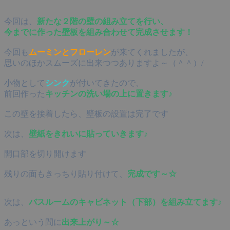
今回は、
新たな２階の壁の組み立てを行い、
今までに作った壁板を組み合わせて完成させます！
今回も
ムーミンとフローレン
が来てくれましたが、
思いのほかスムーズに出来つつありますよ～（＾＾）/
小物として
シンク
が付いてきたので、
前回作った
キッチンの洗い場の上に置きます♪
この壁を接着したら、壁板の設置は完了です
次は、
壁紙をきれいに貼っていきます♪
開口部を切り開けます
残りの面もきっちり貼り付けて、
完成です～☆
次は、
バスルームのキャビネット（下部）を組み立てます♪
あっという間に
出来上がり～☆