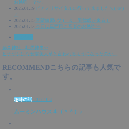
お勉強！？^^;
2025.01.19
ピアノリサイタルに行って来ました＼(^o^)
／
2025.01.15
音階練習(;’∀’) ＆ 調律師が来る！
2025.01.13
今日は真面目に音楽のお勉強^^;
趣味の話
藤森神社 駈馬神事☆
ヒナゲシはなぜ虞美人草と言われるようになったのか。
RECOMMEND
こちらの記事も人気で
す。
趣味の話
2017.10.4
ムーミンハウス４（＾＾）♪