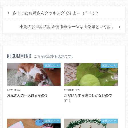
さくっとお姉さんクッキングですよ～（＾＾）/
小鳥のお世話の話＆健康寿命一位は山梨県という話。
RECOMMEND
こちらの記事も人気です。
家族のこと
家族のこと
2021.3.26
2020.11.27
お兄さんの一人旅☆その３
ただひたすら待つしかないので
す！
家族のこと
家族のこと