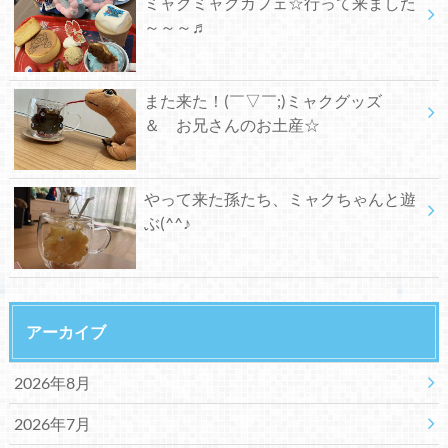
ミャクミャクカフェ☆行って来ました
～～～♬
また来た！(￣▽￣;)ミャクグッズ
＆ お兄さんのお土産☆
やって来た孫たち、ミャクちゃんと遊
ぶ(^^♪
アーカイブ
2026年8月
2026年7月