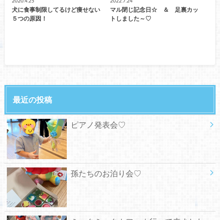
2020.4.25
2022.7.24
犬に食事制限してるけど痩せない
マル閉じ記念日☆ ＆ 足裏カッ
５つの原因！
トしました～♡
最近の投稿
ピアノ発表会♡
孫たちのお泊り会♡