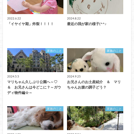
2022.6.22
2024.8.22
「イヤイヤ期」炸裂！！！！
最近の我が家の様子(^^♪
家族のこと
家族のこと
2024.5.5
2024.9.25
マリちゃん久しぶり公園へ～♡
お兄さんのお土産紹介 ＆ マリ
＆ お兄さんは今どこに？～ガウ
ちゃんお腹の調子どう？
ディ物件編☆～
家族のこと
家族のこと