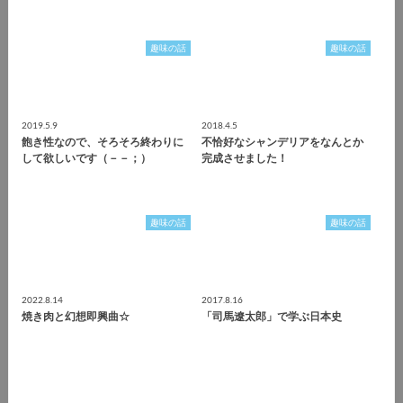
趣味の話
趣味の話
2019.5.9
2018.4.5
飽き性なので、そろそろ終わりに
不恰好なシャンデリアをなんとか
して欲しいです（－－；）
完成させました！
趣味の話
趣味の話
2022.8.14
2017.8.16
焼き肉と幻想即興曲☆
「司馬遼太郎」で学ぶ日本史