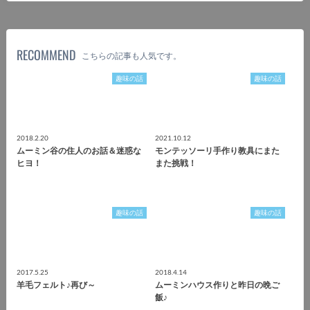
RECOMMEND
こちらの記事も人気です。
趣味の話
趣味の話
2018.2.20
2021.10.12
ムーミン谷の住人のお話＆迷惑な
モンテッソーリ手作り教具にまた
ヒヨ！
また挑戦！
趣味の話
趣味の話
2017.5.25
2018.4.14
羊毛フェルト♪再び～
ムーミンハウス作りと昨日の晩ご
飯♪