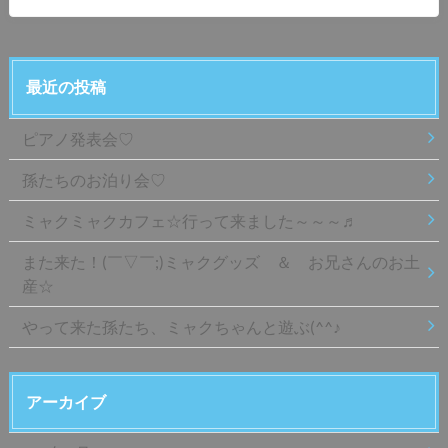
最近の投稿
ピアノ発表会♡
孫たちのお泊り会♡
ミャクミャクカフェ☆行って来ました～～～♬
また来た！(￣▽￣;)ミャクグッズ ＆ お兄さんのお土
産☆
やって来た孫たち、ミャクちゃんと遊ぶ(^^♪
アーカイブ