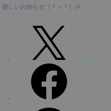
嬉しいお知らせ（＾－＾）🎶
ポスト
シェア
はてブ