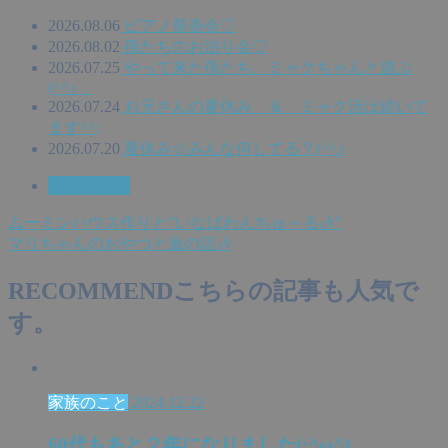
2026.08.06
ピアノ発表会♡
2026.08.02
孫たちのお泊り会♡
2026.07.25
やって来た孫たち、ミャクちゃんと遊ぶ
(^^♪
2026.07.24
お兄さんの夏休み ＆ ミャク活は続いて
ます^^;
2026.07.20
夏休み☆みんな何してる？(^^♪
家族のこと
ムーミンハウス作りと”いなばわんちゅ～る🎶”
マリちゃんのおやつと嵐の話🎶
RECOMMEND
こちらの記事も人気で
す。
家族のこと
2024.12.22
60代もあと２年になりました(;^ω^)