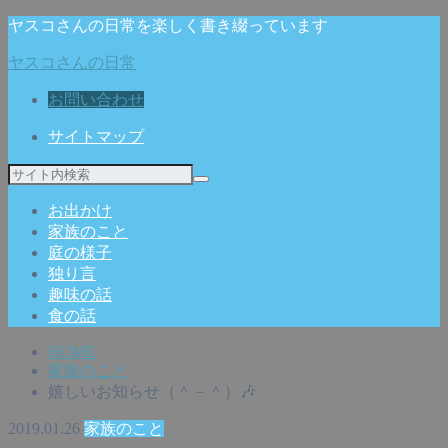
ヤスコさんの日常を楽しく書き綴っています
ヤスコさんの日常
お問い合わせ
サイトマップ
お出かけ
家族のこと
庭の様子
独り言
趣味の話
食の話
HOME
家族のこと
嬉しいお知らせ（＾－＾）🎶
2019.01.26
家族のこと