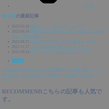
feedly
鳥の話
の最新記事
2023.03.18
雨の中、、、待ってる！Σ(ﾟДﾟ)
2022.09.10
早朝のスズメちゃん ＆ お兄さんのお土
産☆～石垣島編～
2022.04.15
スズメのホバリングから始まる一日☆
2021.11.17
スズメのお宿が大ピンチ！（＾＾；
2021.09.14
エアーオーブン使ってみました(^^)/
鳥の話
ごはん待ちのスズメちゃん＆牡蠣づくしの晩ご飯（＾＾）/
やっぱり！メジロちゃん、居眠りしてたみたいです（＾
＾）/
RECOMMEND
こちらの記事も人気で
す。