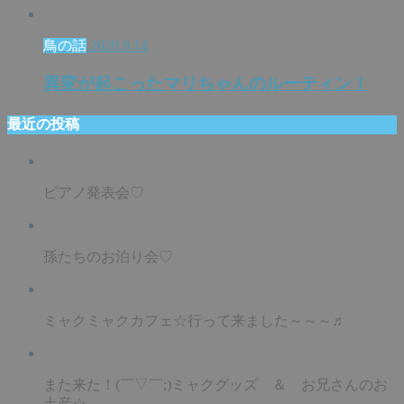
鳥の話
2020.9.14
異変が起こったマリちゃんのルーティン！
最近の投稿
ピアノ発表会♡
孫たちのお泊り会♡
ミャクミャクカフェ☆行って来ました～～～♬
また来た！(￣▽￣;)ミャクグッズ ＆ お兄さんのお
土産☆