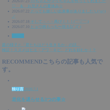
2026.07.23
○○ちゃんがマリちゃんを作ってくれました
♡ ＆ お兄さんの夏休み☆
2026.07.22
とっても嬉しい出来事がありました＼(^o^)
／
2026.07.18
そして・・・再び！！！(￣▽￣;)
2026.07.10
ヒョウ柄もっちー現るΣ(ﾟДﾟ)
独り言
庭の様子と「君たちはどう生きるか」の話。
検証！スズメはヒエ・アワ・キビ、どれを好むか！？
RECOMMEND
こちらの記事も人気で
す。
独り言
2020.7.1
老化を遅らせる3つの事☆