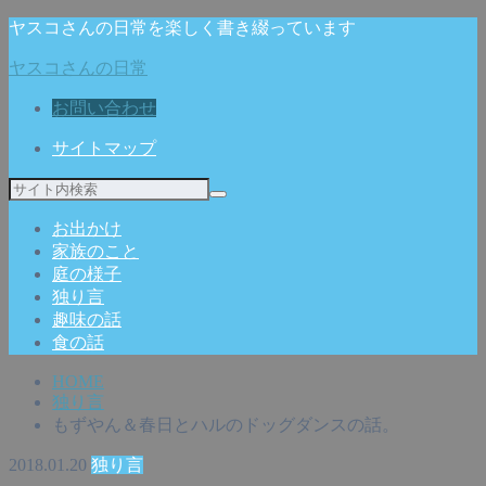
ヤスコさんの日常を楽しく書き綴っています
ヤスコさんの日常
お問い合わせ
サイトマップ
お出かけ
家族のこと
庭の様子
独り言
趣味の話
食の話
HOME
独り言
もずやん＆春日とハルのドッグダンスの話。
2018.01.20
独り言