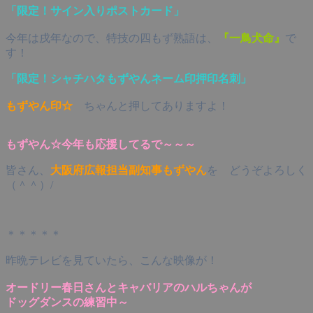
「限定！サイン入りポストカード」
今年は戌年なので、特技の四もず熟語は、
『一鳥犬命』
で
す！
「限定！シャチハタもずやんネーム印押印名刺」
もずやん印☆
ちゃんと押してありますよ！
もずやん☆今年も応援してるで～～～
皆さん、
大阪府広報担当副知事もずやん
を どうぞよろしく
（＾＾）/
＊＊＊＊＊
昨晩テレビを見ていたら、こんな映像が！
オードリー春日さんとキャバリアのハルちゃんが
ドッグダンスの練習中～