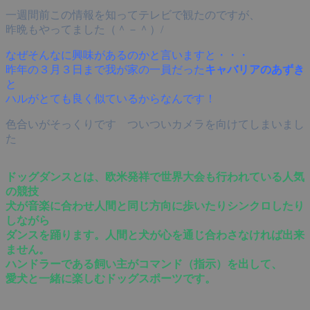
一週間前この情報を知ってテレビで観たのですが、
昨晩もやってました（＾－＾）/
なぜそんなに興味があるのかと言いますと・・・
昨年の３月３日まで我が家の一員だった
キャバリアのあずき
と
ハルがとても良く似ているからなんです！
色合いがそっくりです ついついカメラを向けてしまいまし
た
ドッグダンスとは、欧米発祥で世界大会も行われている人気
の競技
犬が音楽に合わせ人間と同じ方向に歩いたりシンクロしたり
しながら
ダンスを踊ります。人間と犬が心を通じ合わさなければ出来
ません。
ハンドラーである飼い主がコマンド（指示）を出して、
愛犬と一緒に楽しむドッグスポーツです。