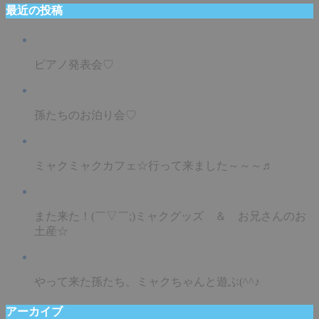
最近の投稿
ピアノ発表会♡
孫たちのお泊り会♡
ミャクミャクカフェ☆行って来ました～～～♬
また来た！(￣▽￣;)ミャクグッズ ＆ お兄さんのお
土産☆
やって来た孫たち、ミャクちゃんと遊ぶ(^^♪
アーカイブ