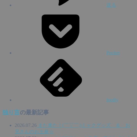
送る
Pocket
feedly
独り言
の最新記事
2026.07.26
また来た！(￣▽￣;)ミャクグッズ ＆ お
兄さんのお土産☆