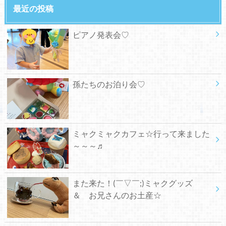
最近の投稿
ピアノ発表会♡
孫たちのお泊り会♡
ミャクミャクカフェ☆行って来ました
～～～♬
また来た！(￣▽￣;)ミャクグッズ
＆ お兄さんのお土産☆