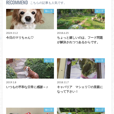
RECOMMEND
こちらの記事も人気です。
独り言
独り言
2024.11.2
2018.6.25
今日のマリちゃん♡
ちょっと嬉しいのは、フード問題
が解決されつつあるからです。
独り言
独り言
2019.1.8
2018.11.7
いつもの平和な日常に感謝～♬
キャバリア マシェリ♡の里親に
なって下さい！
独り言
独り言