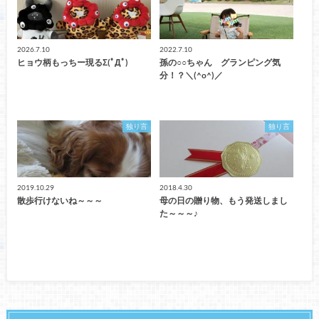
2026.7.10
2022.7.10
ヒョウ柄もっちー現るΣ(ﾟДﾟ)
孫の○○ちゃん グランピング気
分！？＼(^o^)／
独り言
独り言
2019.10.29
2018.4.30
散歩行けないね～～～
母の日の贈り物、もう発送しまし
た～～～♪