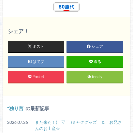
シェア！
ポスト
シェア
はてブ
送る
Pocket
feedly
独り言
の最新記事
2026.07.26
また来た！(￣▽￣;)ミャクグッズ ＆ お兄さ
んのお土産☆