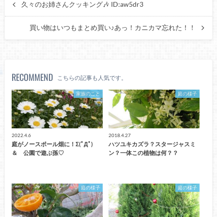
久々のお姉さんクッキング🎶 ID:aw5dr3
買い物はいつもまとめ買い♪あっ！カニカマ忘れた！！
RECOMMEND
こちらの記事も人気です。
家族のこと
庭の様子
2022.4.6
2018.4.27
庭がノースポール畑に！Σ(ﾟДﾟ)
ハツユキカズラ？スタージャスミ
＆ 公園で遊ぶ孫♡
ン？一体この植物は何？？
庭の様子
庭の様子