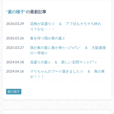
庭の様子
の最新記事
2026.03.29
花桃が花盛り☆ ＆ アフ活もそろそろ終わ
り？かな・・・
2026.03.26
春を待つ我が家の庭♬
2025.03.27
我が家の庭に春が来た＼(^o^)／ ＆ 大阪最後
の一等地☆
2024.04.18
花盛りの庭♫ ＆ 新しい玄関マット(^^♪
2024.04.16
マリちゃんのフード届きました☆ ＆ 鳥の巣
が！！！
庭の様子