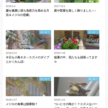
2018.2.6
2017.12.6
腸を健康に保ち免疫力を高める方
庭や部屋を楽しく飾りました～♪
法＆メジロの悲劇。
庭の様子
庭の様子
2018.2.21
2018.7.18
今日も小鳥ネタ～スズメのダイブ
猛暑の中、花たちも頑張ってます
とかくれんぼ♪
☆
庭の様子
庭の様子
2018.1.27
2018.1.16
メジロの食事は順番制？
ついにその時が！？スズメはバー