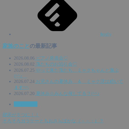
feedly
家族のこと
の最新記事
2026.08.06
ピアノ発表会♡
2026.08.02
孫たちのお泊り会♡
2026.07.25
やって来た孫たち、ミャクちゃんと遊ぶ
(^^♪
2026.07.24
お兄さんの夏休み ＆ ミャク活は続いて
ます^^;
2026.07.20
夏休み☆みんな何してる？(^^♪
家族のこと
寝床が５つに！！
そろそろガラケーともおさらばかな（－－；）？