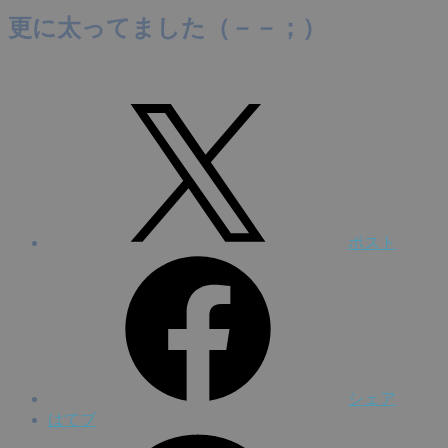
更に太ってました（－－；）
ポスト
シェア
はてブ