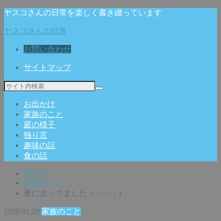
ヤスコさんの日常を楽しく書き綴っています
ヤスコさんの日常
お問い合わせ
サイトマップ
お出かけ
家族のこと
庭の様子
独り言
趣味の話
食の話
HOME
家族のこと
更に太ってました（－－；）
2020.01.20
家族のこと