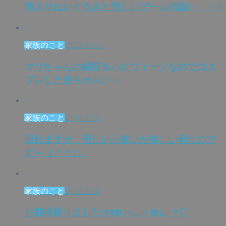
新入りぬいぐるみと悲しいプールの話(・_・;)
家族のこと
2021.10.31
マリちゃんの豹変＆ハロウィーンなのでコス
プレした孫ちゃん(^^♪
家族のこと
2018.5.13
照れますが、優しい心遣いが嬉しい母なので
す～（＾＾）♪
家族のこと
2023.2.16
お雛様飾りました(⋈◍＞◡＜◍)。✧♡