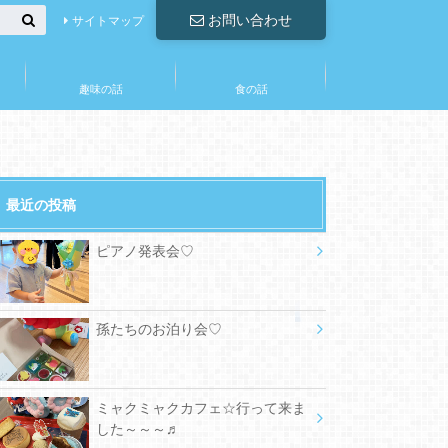
お問い合わせ
サイトマップ
趣味の話
食の話
最近の投稿
ピアノ発表会♡
孫たちのお泊り会♡
ミャクミャクカフェ☆行って来ま
した～～～♬