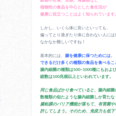
植物性の食品を中心とした食生活が
健康に役立つことはよく知られています
しかし、いくら体に良いといっても、
偏ってとり過ぎたり体に合わない人には
なかなか難しいですね！
基本的には、
腸を健康に保つためには、
できるだけ多くの種類の食品を食べるこ
腸内細菌の種類は500~1000種にもおよ
総数は100兆個以上といわれています。
同じ食品ばかり食べていると、
腸内細菌
数種類の似たような腸内細菌しか育たな
腸粘膜のバリア機能が落ちて、有害菌や
許してしまう。そのため、免疫力も低下