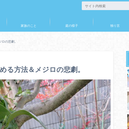
家族のこと
庭の様子
独り言
ジロの悲劇。
める方法＆メジロの悲劇。