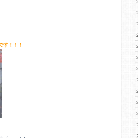
です！！！
す（－－；）