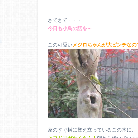
さてさて・・・
今日も小鳥の話を～
この可愛い
メジロちゃんが大ピンチなの
家のすぐ横に聳え立っているこの木に、
ヒヨドリがたくさん！
朝から騒いでいま