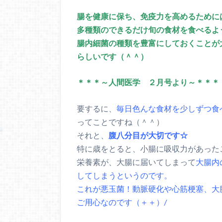
腸を健康に保ち、免疫力を高めるために
多種類のできるだけ旬の食材を食べるよ
腸内細菌の種類を豊富にしておくことが
らしいです（＾＾）
＊＊＊～人間医学 ２月号より～＊＊＊
要するに、
毎日色んな食材を少しずつ食
ってことですね（＾＾）
それと、
腹八分目が大切です☆
特に歳をとると、小腸に吸収力があった
栄養素が、大腸に届いてしまって
大腸内
してしまうというのです。
これが悪玉菌！動脈硬化や心筋梗塞、大
ご用心なのです（＋＋）/