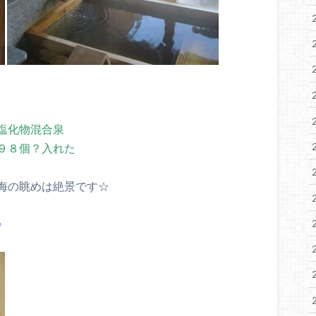
塩化物混合泉
９８個？入れた
海の眺めは絶景です☆
♪