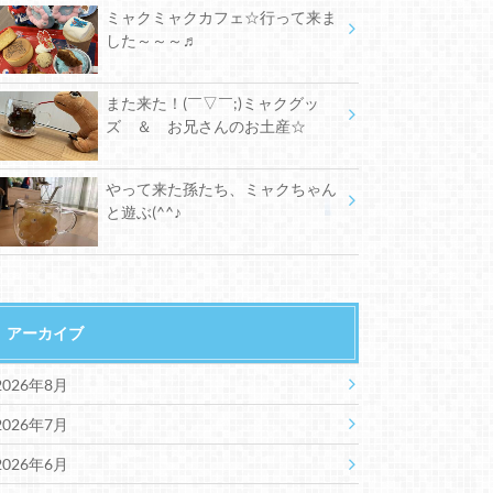
ミャクミャクカフェ☆行って来ま
した～～～♬
また来た！(￣▽￣;)ミャクグッ
ズ ＆ お兄さんのお土産☆
やって来た孫たち、ミャクちゃん
と遊ぶ(^^♪
アーカイブ
2026年8月
2026年7月
2026年6月