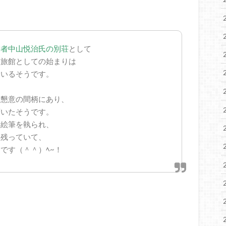
業者中山悦治氏の別荘
として
。旅館としての始まりは
ているそうです。
は懇意の間柄にあり、
頂いたそうです。
は絵筆を執られ、
て残っていて、
です（＾＾）ﾍ~！