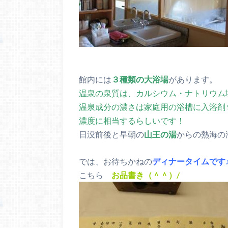
館内には
３種類の大浴場
があります。
温泉の泉質は、カルシウム・ナトリウム
温泉成分の濃さは家庭用の浴槽に入浴剤
濃度に相当するらしいです！
日没前後と早朝の
山王の湯
からの熱海の
では、お待ちかねの
ディナータイムです
こちら
お品書き（＾＾）/