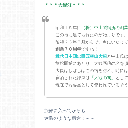
＊＊＊大観荘＊＊＊
昭和１５年に
（株）中山製鋼所の創
この地に建てられたのが始まりです
昭和２３年７月からで、今にいたっ
創業７０周年
ですね！
近代日本画の巨匠横山大観
と中山氏
旅館開業にあたり、大観画伯の名を
大観はしばしばこの宿を訪れ、時に
宿泊された部屋は
「大観の間」
とし
現在でも客室として使われているそう
旅館に入ってからも
迷路のような構造で～～