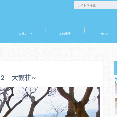
家族のこと
庭の様子
独り言
２ 大観荘～